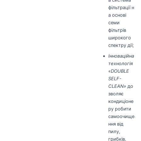
фільтрації н
а основі
семи
фільтрів
широкого
спектру дії;
Інноваційна
технологія
«DOUBLE
SELF-
CLEAN»
до
зволяє
кондиціоне
ру робити
самоочище
ння від
пилу,
грибків,