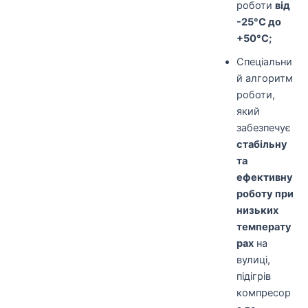
роботи
від
-25°С до
+50°С;
Спеціальни
й алгоритм
роботи,
який
забезпечує
стабільну
та
ефективну
роботу при
низьких
температу
рах
на
вулиці,
підігрів
компресор