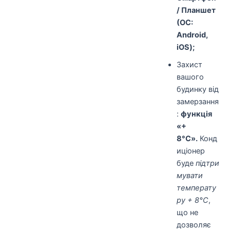
/ Планшет
(ОС:
Android,
iOS);
Захист
вашого
будинку від
замерзання
:
функція
«+
8°С».
Конд
иціонер
буде
підтри
мувати
температу
ру + 8°С
,
що не
дозволяє