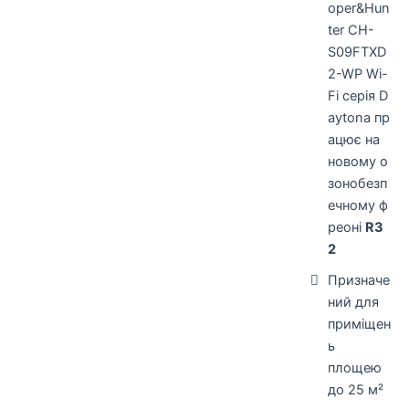
oper&Hun
ter CH-
S09FTXD
2-WP Wi-
Fi
серія D
aytona пр
ацює на
новому
о
зонобезп
ечному
ф
реоні
R3
2
Призначе
ний для
приміщен
ь
площею
до 25 м²