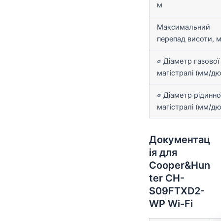
м
Максимальний
перепад висоти, 
⌀ Діаметр газової
магістралі (мм/д
⌀ Діаметр рідинно
магістралі (мм/д
Документац
ія для
Cooper&Hun
ter CH-
S09FTXD2-
WP Wi-Fi