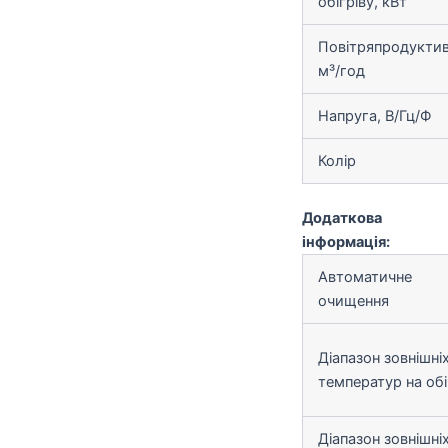
обігріву, кВт
Повітряпродуктив
м³/год
Напруга, В/Гц/Ф
Колір
Додаткова
інформація:
Автоматичне
очищення
Діапазон зовнішні
температур на обі
Діапазон зовнішні