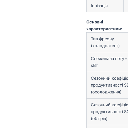
Іонізація
Основні
характеристики:
Тип фреону
(холодоагент)
Споживана потужн
кВт
Сезонний коефіці
продуктивності S
(охолодження)
Сезонний коефіці
продуктивності 
(обігрів)