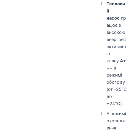
Теплови
й
насос
пр
ацює з
високою
енергоеф
ективніст
ю
класу
A+
++
в
режимі
обогріву
(от -25°С
до
+24°С).
У режимі
охолодж
ення