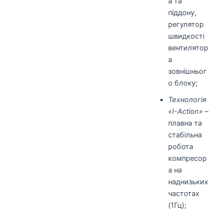
а та
піддону,
регулятор
швидкості
вентилятор
а
зовнішньог
о блоку;
Технологія
«I-Action»
–
плавна та
стабільна
робота
компресор
а на
наднизьких
частотах
(1Гц);