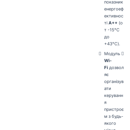
показник
енергоеф
ективнос
ті
A++
(о
т -15°С
до
+43°С).
Модуль
Wi-
Fi
дозвол
яє
організув
ати
керуванн
я
пристроє
м з будь-
якого