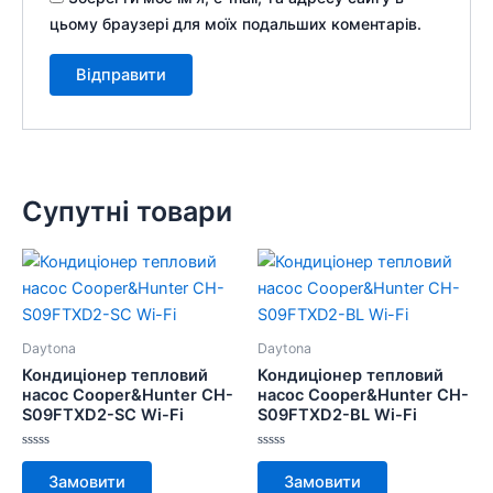
цьому браузері для моїх подальших коментарів.
Супутні товари
Цей
Цей
товар
товар
має
має
кілька
кілька
Daytona
Daytona
варіантів.
варіантів.
Кондиціонер тепловий
Кондиціонер тепловий
Параметри
Параметри
насос Cooper&Hunter CH-
насос Cooper&Hunter CH-
S09FTXD2-SC Wi-Fi
S09FTXD2-BL Wi-Fi
можна
можна
вибрати
вибрати
Оцінено
Оцінено
на
на
в
в
Замовити
Замовити
0
0