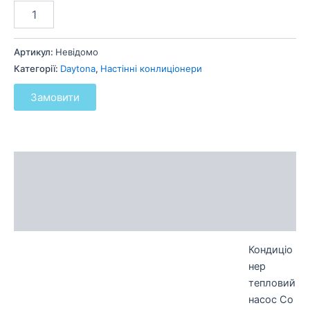
Артикул:
Невідомо
Категорії:
Daytona
,
Настінні конлиціонери
Замовити
Опис
Додаткова інформація
Відгуки (0)
Кондиціо
нер
тепловий
насос
Co