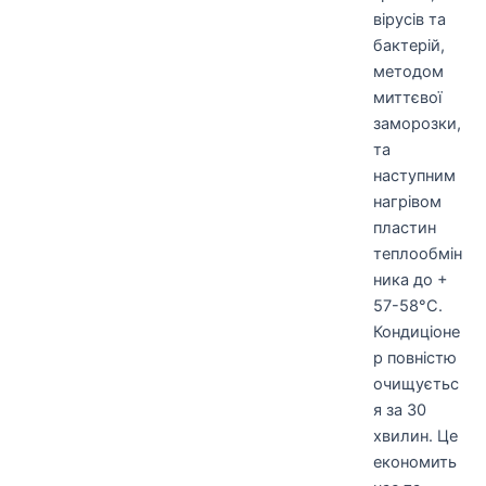
вірусів та
бактерій,
методом
миттєвої
заморозки,
та
наступним
нагрівом
пластин
теплообмін
ника до +
57-58°C.
Кондиціоне
р повністю
очищуєтьс
я за 30
хвилин. Це
економить