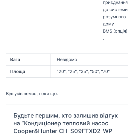
приєднання
до системи
розумного
дому
BMS (опція)
.
Вага
Невідомо
Площа
"20", ''25", ''35", ''50", ''70"
Відгуків немає, поки що.
Будьте першим, хто залишив відгук
на “Кондиціонер тепловий насос
Cooper&Hunter CH-S09FTXD2-WP