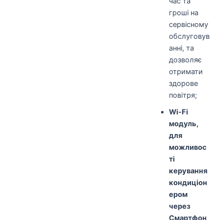
час та
гроші на
сервісному
обслуговув
анні, та
дозволяє
отримати
здорове
повітря;
Wi-Fi
модуль,
для
можливос
ті
керування
кондиціон
ером
через
Смартфон