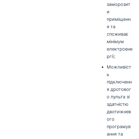
заморозит
и
приміщенн
я та
споживає
мінімум
електроене
ргії;
Можливіст
ь
підключенн
я дротовог
о пульта зі
здатністю
двотижнев
ого
програмув
ання та