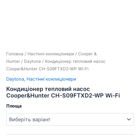
Перейти
до
вмісту
Кондиціонер
тепловий
насос
Cooper&Hunter
CH-
Головна
/
Настінні конлиціонери
/
Cooper &
S09FTXD2-
Hunter
/
Daytona
/ Кондиціонер тепловий насос
WP
Cooper&Hunter CH-S09FTXD2-WP Wi-Fi
Wi-
Fi
Daytona
,
Настінні конлиціонери
кількість
Кондиціонер тепловий насос
Cooper&Hunter CH-S09FTXD2-WP Wi-Fi
Площа