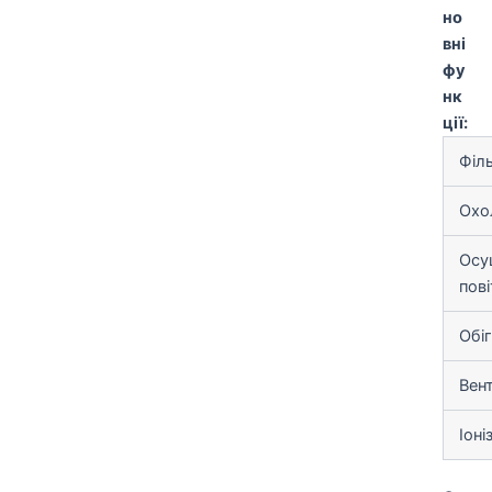
но
вні
фу
нк
ції:
Філ
Охо
Осу
пов
Обіг
Вен
Іоні