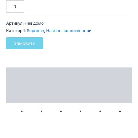
Артикул:
Невідомо
Категорії:
Supreme
,
Настінні конлиціонери
Замовити
Опис
Додаткова інформація
Відгуки (0)