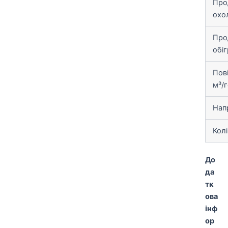
Про
охо
Про
обіг
Пов
м³/
Нап
Кол
До
да
тк
ова
інф
ор