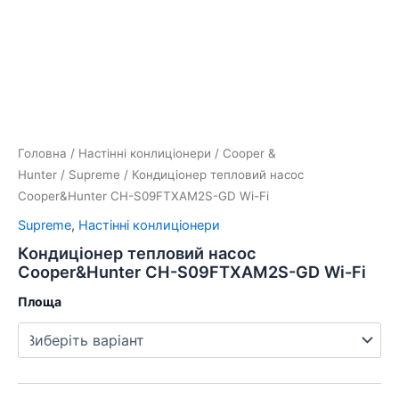
Перейти
до
вмісту
Кондиціонер
тепловий
насос
Cooper&Hunter
CH-
Головна
/
Настінні конлиціонери
/
Cooper &
S09FTXAM2S-
Hunter
/
Supreme
/ Кондиціонер тепловий насос
GD
Cooper&Hunter CH-S09FTXAM2S-GD Wi-Fi
Wi-
Fi
Supreme
,
Настінні конлиціонери
кількість
Кондиціонер тепловий насос
Cooper&Hunter CH-S09FTXAM2S-GD Wi-Fi
Площа