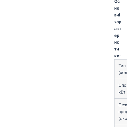
Ос
но
вні
хар
акт
ер
ис
ти
ки:
Тип
(хо
Спо
кВт
Сез
про
(ох