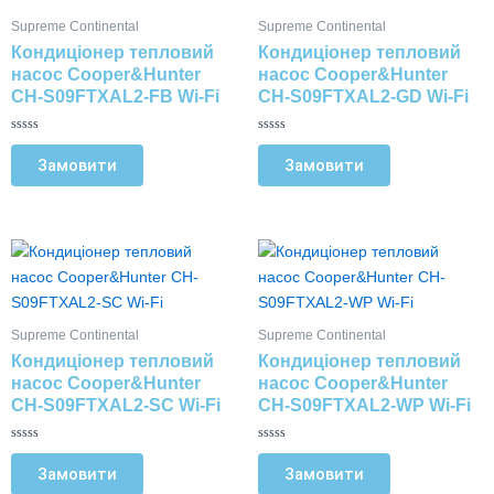
кілька
кілька
Supreme Continental
Supreme Continental
варіантів.
варіантів.
Кондиціонер тепловий
Кондиціонер тепловий
Параметри
Параметри
насос Cooper&Hunter
насос Cooper&Hunter
можна
можна
CH-S09FTXAL2-FB Wi-Fi
CH-S09FTXAL2-GD Wi-Fi
вибрати
вибрати
на
на
О
О
ц
ц
Замовити
Замовити
сторінці
сторінці
і
і
н
н
товару
товару
е
е
н
н
о
о
в
в
Цей
Цей
0
0
з
з
товар
товар
5
5
має
має
кілька
кілька
Supreme Continental
Supreme Continental
варіантів.
варіантів.
Кондиціонер тепловий
Кондиціонер тепловий
Параметри
Параметри
насос Cooper&Hunter
насос Cooper&Hunter
можна
можна
CH-S09FTXAL2-SC Wi-Fi
CH-S09FTXAL2-WP Wi-Fi
вибрати
вибрати
на
на
О
О
ц
ц
Замовити
Замовити
сторінці
сторінці
і
і
н
н