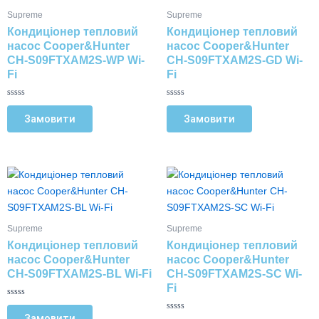
кілька
кілька
Supreme
Supreme
варіантів.
варіантів.
Кондиціонер тепловий
Кондиціонер тепловий
Параметри
Параметри
насос Cooper&Hunter
насос Cooper&Hunter
можна
можна
CH-S09FTXAM2S-WP Wi-
CH-S09FTXAM2S-GD Wi-
Fi
Fi
вибрати
вибрати
на
на
О
О
сторінці
сторінці
ц
ц
Замовити
Замовити
і
і
товару
товару
н
н
е
е
н
н
о
о
в
в
Цей
Цей
0
0
з
з
товар
товар
5
5
має
має
кілька
кілька
Supreme
Supreme
варіантів.
варіантів.
Кондиціонер тепловий
Кондиціонер тепловий
Параметри
Параметри
насос Cooper&Hunter
насос Cooper&Hunter
можна
можна
CH-S09FTXAM2S-BL Wi-Fi
CH-S09FTXAM2S-SC Wi-
Fi
вибрати
вибрати
на
на
О
ц
Замовити
О