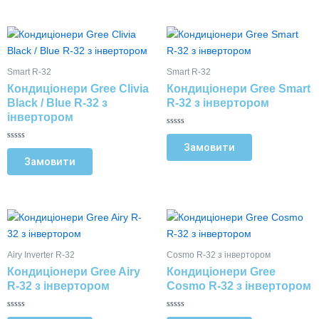
н
н
сторінці
сторінці
о
о
в
в
товару
товару
Цей
Цей
0
0
з
з
товар
товар
5
5
має
має
Smart R-32
Smart R-32
кілька
кілька
Кондиціонери Gree Clivia
Кондиціонери Gree Smart
варіантів.
варіантів.
Black / Blue R-32 з
R-32 з інвертором
Параметри
Параметри
інвертором
можна
можна
О
ц
Замовити
вибрати
вибрати
О
і
ц
н
Замовити
на
на
і
е
н
н
сторінці
сторінці
е
о
н
в
товару
товару
о
0
в
з
Цей
Цей
0
5
з
товар
товар
5
має
має
Airy Inverter R-32
Cosmo R-32 з інвертором
кілька
кілька
Кондиціонери Gree Airy
Кондиціонери Gree
варіантів.
варіантів.
R-32 з інвертором
Cosmo R-32 з інвертором
Параметри
Параметри
можна
можна
О
О