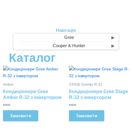
Перейти
до
вмісту
Навігація
Gree
▶
Cooper & Hunter
▶
Каталог
Цей
Цей
товар
товар
має
має
Amber
STAGE Inverter R-32
кілька
кілька
Кондиціонери Gree
Кондиціонери Gree Stage
варіантів.
варіантів.
Amber R-32 з інвертором
R-32 з інвертором
Параметри
Параметри
можна
можна
О
О
ц
ц
Замовити
Замовити
вибрати
вибрати
і
і
н
н
на
на
е
е
н
н
сторінці
сторінці
о
о