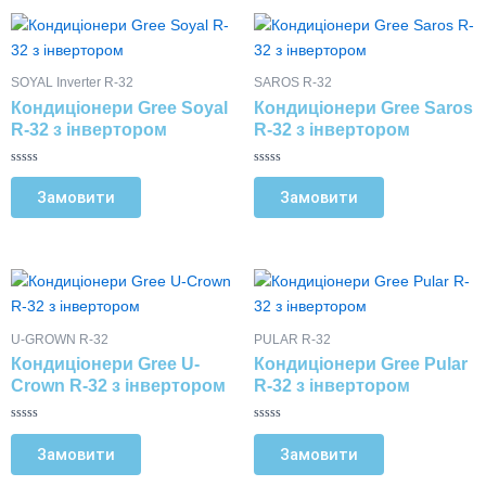
в
в
товару
товару
Цей
Цей
0
0
з
з
товар
товар
5
5
має
має
SOYAL Inverter R-32
SAROS R-32
кілька
кілька
Кондиціонери Gree Soyal
Кондиціонери Gree Saros
варіантів.
варіантів.
R-32 з інвертором
R-32 з інвертором
Параметри
Параметри
можна
можна
О
О
ц
ц
Замовити
Замовити
вибрати
вибрати
і
і
н
н
на
на
е
е
н
н
сторінці
сторінці
о
о
в
в
товару
товару
Цей
Цей
0
0
з
з
товар
товар
5
5
має
має
U-GROWN R-32
PULAR R-32
кілька
кілька
Кондиціонери Gree U-
Кондиціонери Gree Pular
варіантів.
варіантів.
Crown R-32 з інвертором
R-32 з інвертором
Параметри
Параметри
можна
можна
О
О
ц
ц
Замовити
Замовити
вибрати
вибрати
і
і
н
н
на
на
е
е