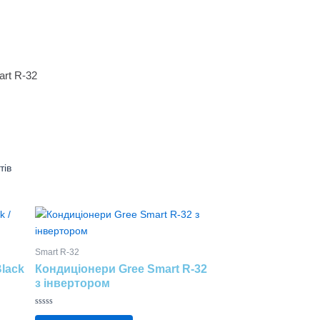
rt R-32
тів
Цей
товар
має
Smart R-32
кілька
Black
Кондиціонери Gree Smart R-32
варіантів.
з інвертором
Параметри
можна
Оцінено