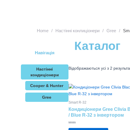
Перейти
до
вмісту
Home
/
Настінні конлиціонери
/
Gree
/
Sma
Каталог
Навігація
Відображаються усі з 2 результа
Настінні
кондиціонери
Cooper & Hunter
Цей
товар
Gree
має
Smart R-32
кілька
Кондиціонери Gree Clivia 
варіантів.
/ Blue R-32 з інвертором
Параметри
можна
Оцінено