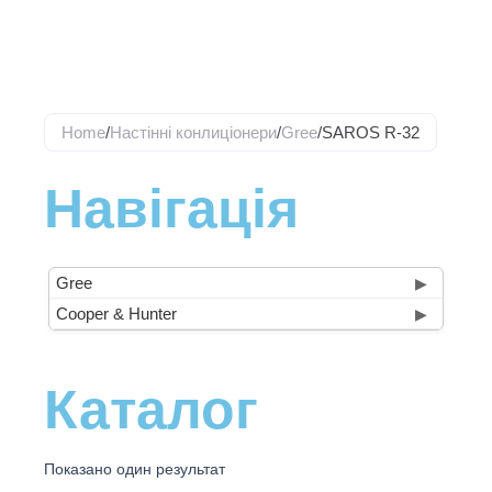
Перейти
до
вмісту
Home
/
Настінні конлиціонери
/
Gree
/
SAROS R-32
Навігація
Gree
▶
Cooper & Hunter
▶
Каталог
Показано один результат