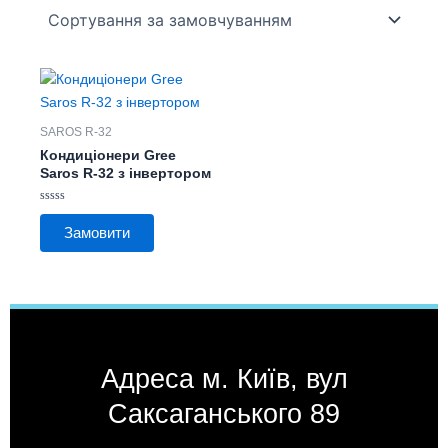
Цей
товар
має
SAROS R-32
кілька
Кондиціонери Gree
варіантів.
Saros R-32 з інвертором
Параметри
Оцінено
можна
в
Замовити
0
вибрати
з
на
5
сторінці
товару
Адреса м. Київ, вул
Саксаганського 89