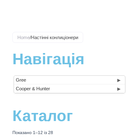
Перейти
до
вмісту
Home
/
Настінні конлиціонери
Навігація
Gree
▶
Cooper & Hunter
▶
Каталог
Показано 1–12 із 28