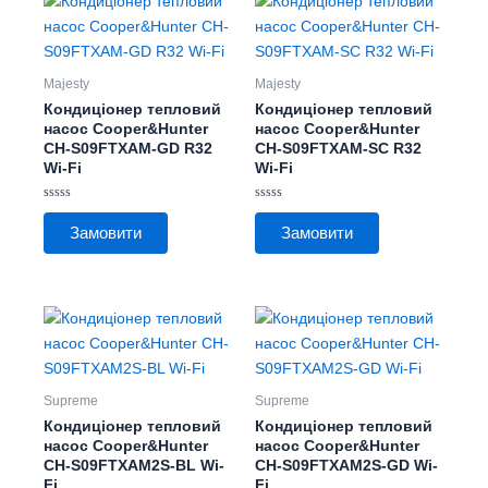
товар
товар
має
має
кілька
кілька
Majesty
Majesty
варіантів.
варіантів.
Кондиціонер тепловий
Кондиціонер тепловий
Параметри
Параметри
насос Cooper&Hunter
насос Cooper&Hunter
CH-S09FTXAM-GD R32
CH-S09FTXAM-SC R32
можна
можна
Wi-Fi
Wi-Fi
вибрати
вибрати
на
на
Оцінено
Оцінено
сторінці
сторінці
в
в
Замовити
Замовити
0
0
товару
товару
з
з
5
5
Цей
Цей
товар
товар
має
має
кілька
кілька
Supreme
Supreme
варіантів.
варіантів.
Кондиціонер тепловий
Кондиціонер тепловий
Параметри
Параметри
насос Cooper&Hunter
насос Cooper&Hunter
CH-S09FTXAM2S-BL Wi-
CH-S09FTXAM2S-GD Wi-
можна
можна
Fi
Fi