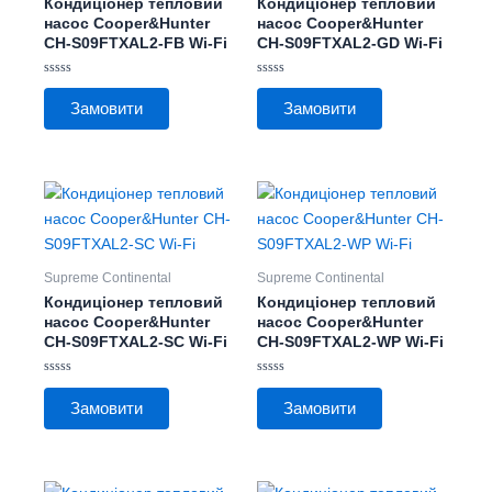
Кондиціонер тепловий
Кондиціонер тепловий
Параметри
Параметри
насос Cooper&Hunter
насос Cooper&Hunter
CH-S09FTXAL2-FB Wi-Fi
CH-S09FTXAL2-GD Wi-Fi
можна
можна
вибрати
вибрати
Оцінено
Оцінено
на
на
в
в
Замовити
Замовити
0
0
сторінці
сторінці
з
з
5
5
товару
товару
Цей
Цей
товар
товар
має
має
кілька
кілька
Supreme Continental
Supreme Continental
варіантів.
варіантів.
Кондиціонер тепловий
Кондиціонер тепловий
Параметри
Параметри
насос Cooper&Hunter
насос Cooper&Hunter
CH-S09FTXAL2-SC Wi-Fi
CH-S09FTXAL2-WP Wi-Fi
можна
можна
вибрати
вибрати
Оцінено
Оцінено
на
на
в
в
Замовити
Замовити
0
0
сторінці
сторінці
з
з
5
5
товару
товару
Цей
Цей