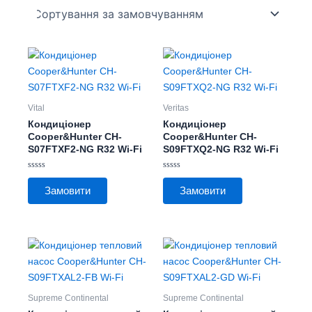
Цей
Цей
товар
товар
має
має
кілька
кілька
Vital
Veritas
варіантів.
варіантів.
Кондиціонер
Кондиціонер
Параметри
Параметри
Cooper&Hunter CH-
Cooper&Hunter CH-
S07FTXF2-NG R32 Wi-Fi
S09FTXQ2-NG R32 Wi-Fi
можна
можна
вибрати
вибрати
Оцінено
Оцінено
на
на
в
в
Замовити
Замовити
0
0
сторінці
сторінці
з
з
5
5
товару
товару
Цей
Цей
товар
товар
має
має
кілька
кілька
Supreme Continental
Supreme Continental
варіантів.
варіантів.